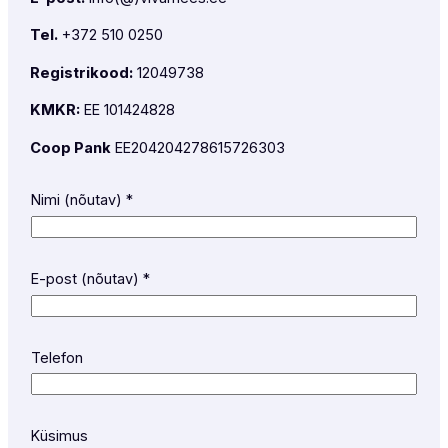
Tel.
+372 510 0250
Registrikood:
12049738
KMKR:
EE 101424828
Coop Pank
EE204204278615726303
Nimi (nõutav)
*
K
E-post (nõutav)
*
ü
s
i
m
Telefon
u
s
N
Küsimus
i