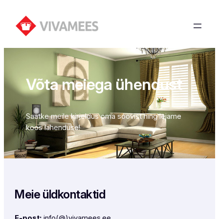
Liigu
sisu
juurde
Võta meiega ühendust
Saatke meile kirjeldus oma soovist ning leiame
koos lahenduse!
Meie üldkontaktid
E-post:
info(@)vivamees.ee