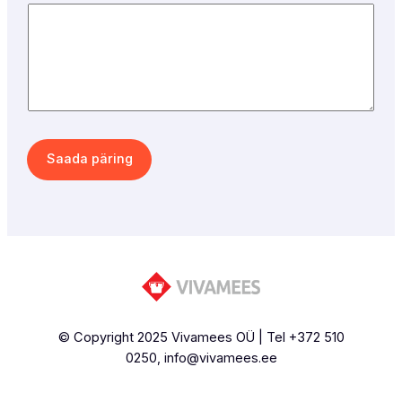
m
i
K
ü
s
i
m
Saada päring
u
s
© Copyright 2025 Vivamees OÜ | Tel +372 510
0250, info@vivamees.ee